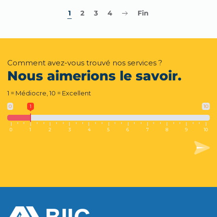
1
2
3
4
Fin
Comment avez-vous trouvé nos services ?
Nous aimerions le savoir.
1 = Médiocre, 10 = Excellent
0
1
10
0
1
2
3
4
5
6
7
8
9
10